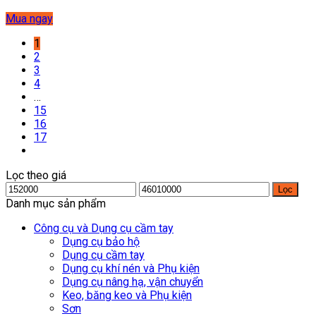
Mua ngay
1
2
3
4
…
15
16
17
Lọc theo giá
Giá
Giá
Lọc
tối
tối
Danh mục sản phẩm
thiểu
đa
Công cụ và Dụng cụ cầm tay
Dụng cụ bảo hộ
Dụng cụ cầm tay
Dụng cụ khí nén và Phụ kiện
Dụng cụ nâng hạ, vận chuyển
Keo, băng keo và Phụ kiện
Sơn