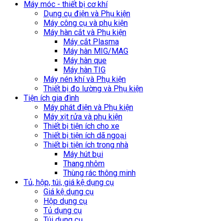
Máy móc - thiết bị cơ khí
Dụng cụ điện và Phụ kiện
Máy công cụ và phụ kiện
Máy hàn cắt và Phụ kiện
Máy cắt Plasma
Máy hàn MIG/MAG
Máy hàn que
Máy hàn TIG
Máy nén khí và Phụ kiện
Thiết bị đo lường và Phụ kiện
Tiện ích gia đình
Máy phát điện và Phụ kiện
Máy xịt rửa và phụ kiện
Thiết bị tiện ích cho xe
Thiết bị tiện ích dã ngoại
Thiết bị tiện ích trong nhà
Máy hút bụi
Thang nhôm
Thùng rác thông minh
Tủ, hộp, túi, giá kệ dụng cụ
Giá kệ dụng cụ
Hộp dụng cụ
Tủ dụng cụ
Túi dụng cụ