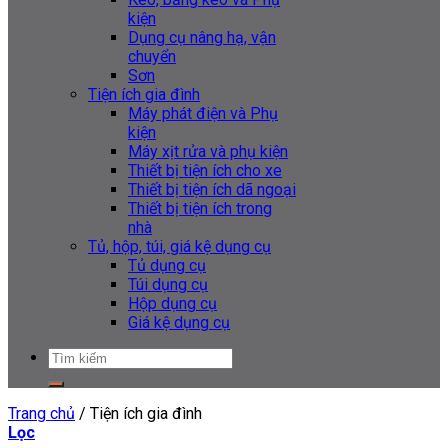
kiện
Dụng cụ nâng hạ, vận
chuyển
Sơn
Tiện ích gia đình
Máy phát điện và Phụ
kiện
Máy xịt rửa và phụ kiện
Thiết bị tiện ích cho xe
Thiết bị tiện ích dã ngoại
Thiết bị tiện ích trong
nhà
Tủ, hộp, túi, giá kệ dụng cụ
Tủ dụng cụ
Túi dụng cụ
Hộp dụng cụ
Giá kệ dụng cụ
Tìm
kiếm:
Trang chủ
/
Tiện ích gia đình
Lọc