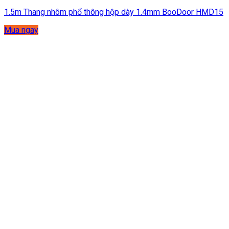
1.5m Thang nhôm phổ thông hộp dày 1.4mm BooDoor HMD15
Mua ngay