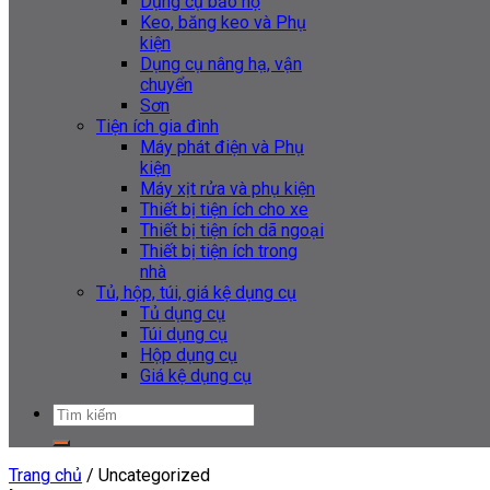
Dụng cụ bảo hộ
Keo, băng keo và Phụ
kiện
Dụng cụ nâng hạ, vận
chuyển
Sơn
Tiện ích gia đình
Máy phát điện và Phụ
kiện
Máy xịt rửa và phụ kiện
Thiết bị tiện ích cho xe
Thiết bị tiện ích dã ngoại
Thiết bị tiện ích trong
nhà
Tủ, hộp, túi, giá kệ dụng cụ
Tủ dụng cụ
Túi dụng cụ
Hộp dụng cụ
Giá kệ dụng cụ
Tìm
kiếm:
Trang chủ
/
Uncategorized