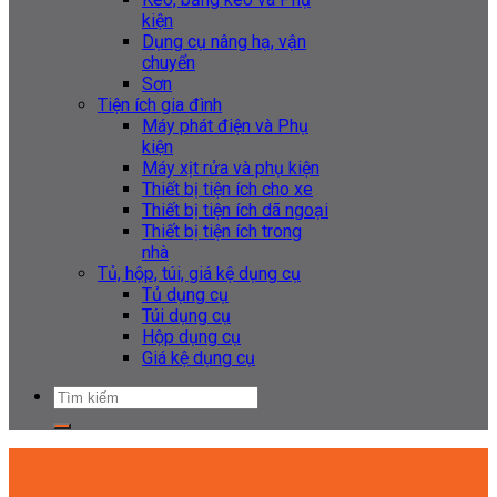
kiện
Dụng cụ nâng hạ, vận
chuyển
Sơn
Tiện ích gia đình
Máy phát điện và Phụ
kiện
Máy xịt rửa và phụ kiện
Thiết bị tiện ích cho xe
Thiết bị tiện ích dã ngoại
Thiết bị tiện ích trong
nhà
Tủ, hộp, túi, giá kệ dụng cụ
Tủ dụng cụ
Túi dụng cụ
Hộp dụng cụ
Giá kệ dụng cụ
Tìm
kiếm: