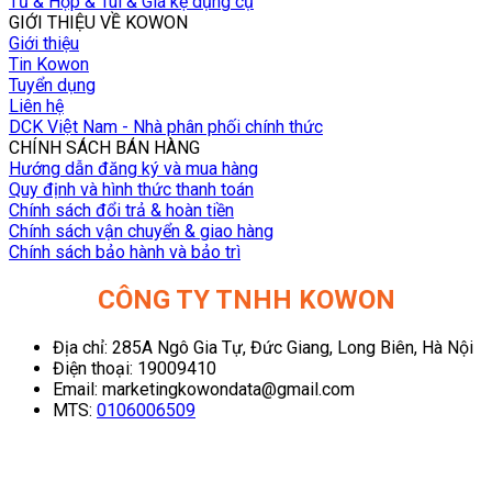
Tủ & Hộp & Túi & Giá kệ dụng cụ
GIỚI THIỆU VỀ KOWON
Giới thiệu
Tin Kowon
Tuyển dụng
Liên hệ
DCK Việt Nam - Nhà phân phối chính thức
CHÍNH SÁCH BÁN HÀNG
Hướng dẫn đăng ký và mua hàng
Quy định và hình thức thanh toán
Chính sách đổi trả & hoàn tiền
Chính sách vận chuyển & giao hàng
Chính sách bảo hành và bảo trì
CÔNG TY TNHH KOWON
Địa chỉ: 285A Ngô Gia Tự, Đức Giang, Long Biên, Hà Nội
Điện thoại: 19009410
Email: marketingkowondata@gmail.com
MTS:
0106006509