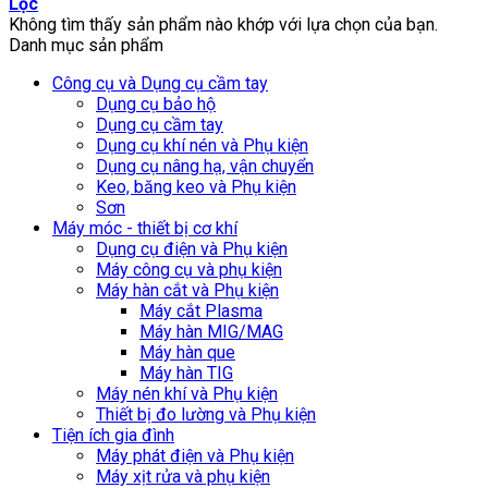
Lọc
Không tìm thấy sản phẩm nào khớp với lựa chọn của bạn.
Danh mục sản phẩm
Công cụ và Dụng cụ cầm tay
Dụng cụ bảo hộ
Dụng cụ cầm tay
Dụng cụ khí nén và Phụ kiện
Dụng cụ nâng hạ, vận chuyển
Keo, băng keo và Phụ kiện
Sơn
Máy móc - thiết bị cơ khí
Dụng cụ điện và Phụ kiện
Máy công cụ và phụ kiện
Máy hàn cắt và Phụ kiện
Máy cắt Plasma
Máy hàn MIG/MAG
Máy hàn que
Máy hàn TIG
Máy nén khí và Phụ kiện
Thiết bị đo lường và Phụ kiện
Tiện ích gia đình
Máy phát điện và Phụ kiện
Máy xịt rửa và phụ kiện