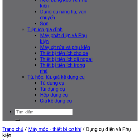
kiện
Dụng cụ nâng hạ, vận
chuyển
Sơn
Tiện ích gia đình
Máy phát điện và Phụ
kiện
Máy xịt rửa và phụ kiện
Thiết bị tiện ích cho xe
Thiết bị tiện ích dã ngoại
Thiết bị tiện ích trong
nhà
Tủ, hộp, túi, giá kệ dụng cụ
Tủ dụng cụ
Túi dụng cụ
Hộp dụng cụ
Giá kệ dụng cụ
Tìm
kiếm:
Trang chủ
/
Máy móc - thiết bị cơ khí
/
Dụng cụ điện và Phụ
kiện