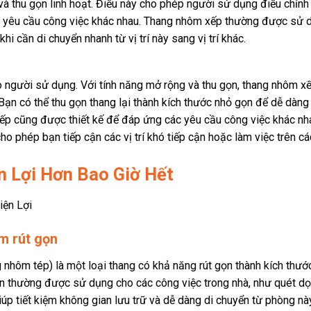
à thu gọn linh hoạt. Điều này cho phép người sử dụng điều chỉnh
c yêu cầu công việc khác nhau. Thang nhôm xếp thường được sử 
khi cần di chuyển nhanh từ vị trí này sang vị trí khác.
o người sử dụng. Với tính năng mở rộng và thu gọn, thang nhôm x
. Bạn có thể thu gọn thang lại thành kích thước nhỏ gọn để dễ dàn
xếp cũng được thiết kế để đáp ứng các yêu cầu công việc khác nh
cho phép bạn tiếp cận các vị trí khó tiếp cận hoặc làm việc trên cá
n Lợi Hơn Bao Giờ Hết
m rút gọn
 nhôm tép) là một loại thang có khả năng rút gọn thành kích thướ
n thường được sử dụng cho các công việc trong nhà, như quét dọ
giúp tiết kiệm không gian lưu trữ và dễ dàng di chuyển từ phòng n