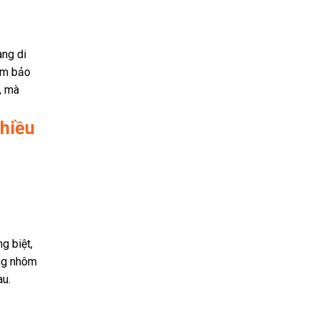
àng di
đảm bảo
, mà
hiều
g biệt,
ang nhôm
au.