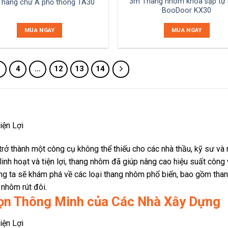
3m Thang nhôm khóa sập tự
hang chữ A phổ thông TA30
BooDoor KX30
MUA NGAY
MUA NGAY
3
4
…
12
13
14
 trở thành một công cụ không thể thiếu cho các nhà thầu, kỹ sư và
 linh hoạt và tiện lợi, thang nhôm đã giúp nâng cao hiệu suất công 
húng ta sẽ khám phá về các loại thang nhôm phổ biến, bao gồm th
 nhôm rút đôi.
ọn Thông Minh của Các Nhà Xây Dựng