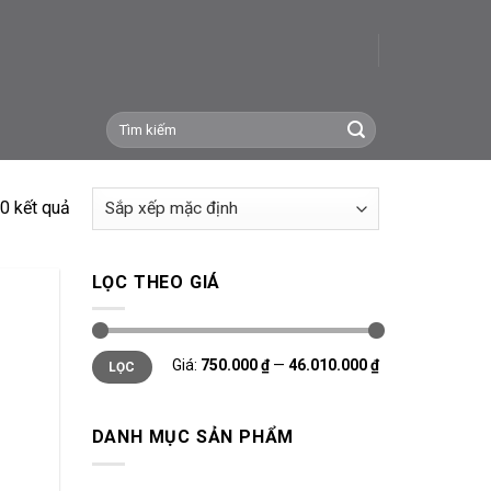
Tìm
kiếm:
0 kết quả
LỌC THEO GIÁ
Giá
Giá
Giá:
750.000 ₫
—
46.010.000 ₫
LỌC
tối
tối
thiểu
đa
DANH MỤC SẢN PHẨM