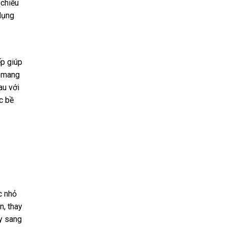
 chiều
dụng
ếp giúp
g mang
au với
c bề
c nhỏ
n, thay
ày sang