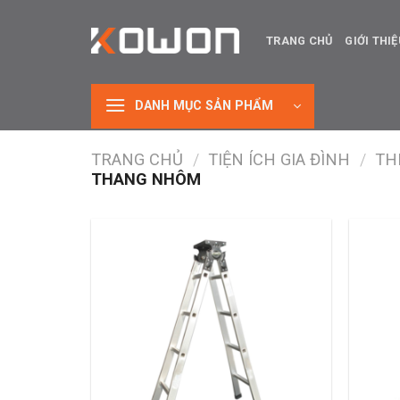
Skip
to
TRANG CHỦ
GIỚI THI
content
DANH MỤC SẢN PHẨM
TRANG CHỦ
/
TIỆN ÍCH GIA ĐÌNH
/
TH
THANG NHÔM