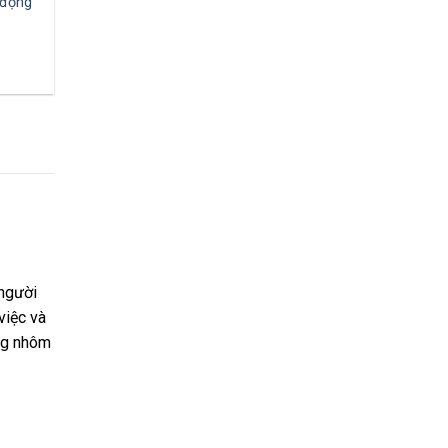
 động
 người
việc và
ang nhôm