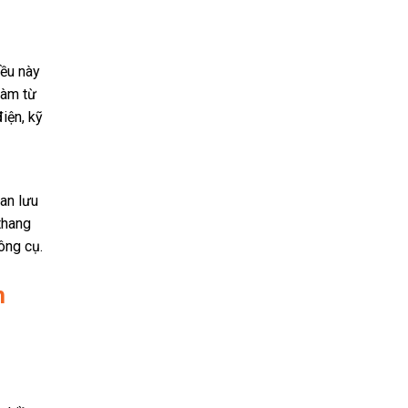
iều này
làm từ
iện, kỹ
ian lưu
 thang
ông cụ.
h