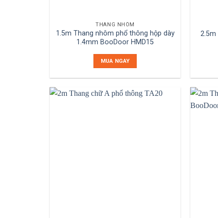
THANG NHÔM
1.5m Thang nhôm phổ thông hộp dày
2.5m
1.4mm BooDoor HMD15
MUA NGAY