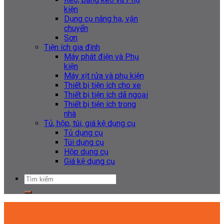
kiện
Dụng cụ nâng hạ, vận
chuyển
Sơn
Tiện ích gia đình
Máy phát điện và Phụ
kiện
Máy xịt rửa và phụ kiện
Thiết bị tiện ích cho xe
Thiết bị tiện ích dã ngoại
Thiết bị tiện ích trong
nhà
Tủ, hộp, túi, giá kệ dụng cụ
Tủ dụng cụ
Túi dụng cụ
Hộp dụng cụ
Giá kệ dụng cụ
Tìm
kiếm: