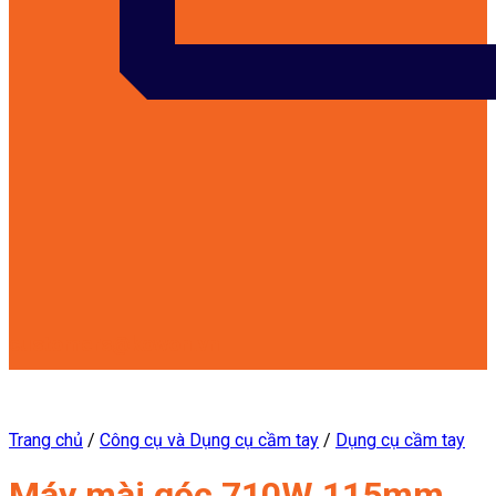
customers@kowon.vn
Trang chủ
/
Công cụ và Dụng cụ cầm tay
/
Dụng cụ cầm tay
Máy mài góc 710W 115mm