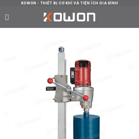
Skip
KOWON - THIẾT BỊ CƠ KHÍ VÀ TIỆN ÍCH GIA ĐÌNH
to
content