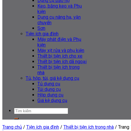
Dụng cụ bảo hộ
Keo, băng keo và Phụ
kiện
Dụng cụ nâng hạ, vận
chuyển
Sơn
Tiện ích gia đình
Máy phát điện và Phụ
kiện
Máy xịt rửa và phụ kiện
Thiết bị tiện ích cho xe
Thiết bị tiện ích dã ngoại
Thiết bị tiện ích trong
nhà
Tủ, hộp, túi, giá kệ dụng cụ
Tủ dụng cụ
Túi dụng cụ
Hộp dụng cụ
Giá kệ dụng cụ
Tìm
kiếm:
Trang chủ
/
Tiện ích gia đình
/
Thiết bị tiện ích trong nhà
/
Trang 