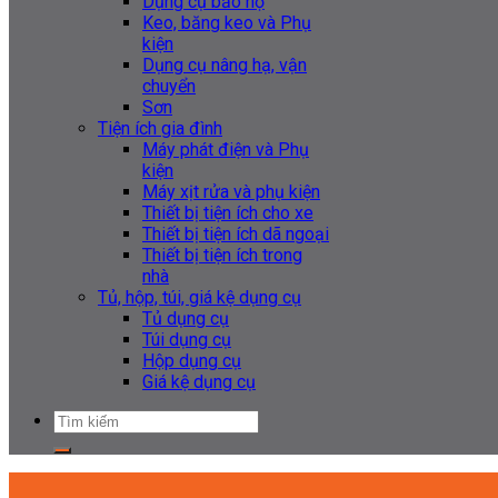
Dụng cụ bảo hộ
Keo, băng keo và Phụ
kiện
Dụng cụ nâng hạ, vận
chuyển
Sơn
Tiện ích gia đình
Máy phát điện và Phụ
kiện
Máy xịt rửa và phụ kiện
Thiết bị tiện ích cho xe
Thiết bị tiện ích dã ngoại
Thiết bị tiện ích trong
nhà
Tủ, hộp, túi, giá kệ dụng cụ
Tủ dụng cụ
Túi dụng cụ
Hộp dụng cụ
Giá kệ dụng cụ
Tìm
kiếm: