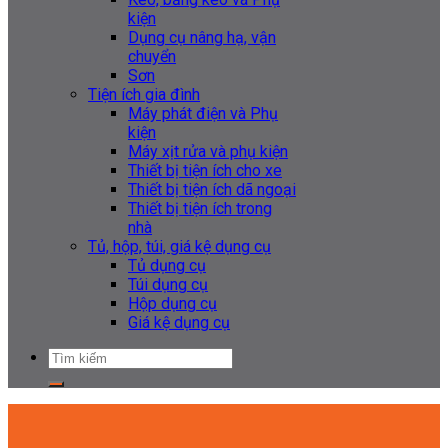
kiện
Dụng cụ nâng hạ, vận
chuyển
Sơn
Tiện ích gia đình
Máy phát điện và Phụ
kiện
Máy xịt rửa và phụ kiện
Thiết bị tiện ích cho xe
Thiết bị tiện ích dã ngoại
Thiết bị tiện ích trong
nhà
Tủ, hộp, túi, giá kệ dụng cụ
Tủ dụng cụ
Túi dụng cụ
Hộp dụng cụ
Giá kệ dụng cụ
Tìm
kiếm: