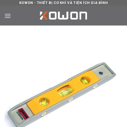
Skip
KOWON - THIẾT BỊ CƠ KHÍ VÀ TIỆN ÍCH GIA ĐÌNH
to
content