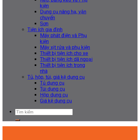
kiện
Dụng cụ nâng hạ, vận
chuyển
Sơn
Tiện ích gia đình
Máy phát điện và Phụ
kiện
Máy xịt rửa và phụ kiện
Thiết bị tiện ích cho xe
Thiết bị tiện ích dã ngoại
Thiết bị tiện ích trong
nhà
Tủ, hộp, túi, giá kệ dụng cụ
Tủ dụng cụ
Túi dụng cụ
Hộp dụng cụ
Giá kệ dụng cụ
Tìm
kiếm: