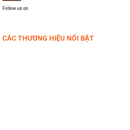
Follow us on
CÁC THƯƠNG HIỆU NỔI BẬT