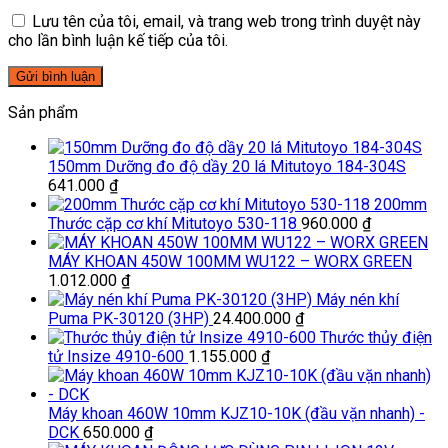
Lưu tên của tôi, email, và trang web trong trình duyệt này
cho lần bình luận kế tiếp của tôi.
Sản phẩm
150mm Dưỡng đo độ dầy 20 lá Mitutoyo 184-304S
641.000
₫
200mm
Thước cặp cơ khí Mitutoyo 530-118
960.000
₫
MÁY KHOAN 450W 100MM WU122 – WORX GREEN
1.012.000
₫
Máy nén khí
Puma PK-30120 (3HP)
24.400.000
₫
Thước thủy điện
tử Insize 4910-600
1.155.000
₫
Máy khoan 460W 10mm KJZ10-10K (đầu vặn nhanh) -
DCK
650.000
₫