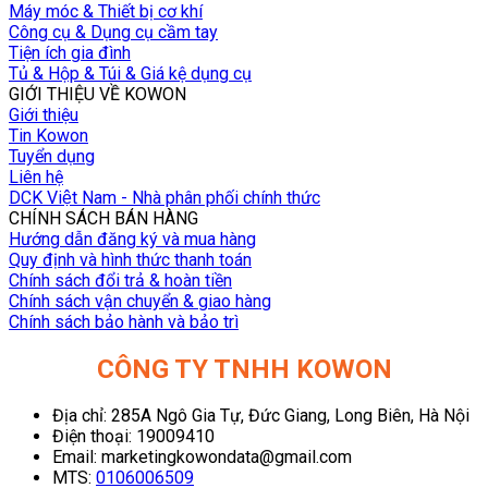
Máy móc & Thiết bị cơ khí
Công cụ & Dụng cụ cầm tay
Tiện ích gia đình
Tủ & Hộp & Túi & Giá kệ dụng cụ
GIỚI THIỆU VỀ KOWON
Giới thiệu
Tin Kowon
Tuyển dụng
Liên hệ
DCK Việt Nam - Nhà phân phối chính thức
CHÍNH SÁCH BÁN HÀNG
Hướng dẫn đăng ký và mua hàng
Quy định và hình thức thanh toán
Chính sách đổi trả & hoàn tiền
Chính sách vận chuyển & giao hàng
Chính sách bảo hành và bảo trì
CÔNG TY TNHH KOWON
Địa chỉ: 285A Ngô Gia Tự, Đức Giang, Long Biên, Hà Nội
Điện thoại: 19009410
Email: marketingkowondata@gmail.com
MTS:
0106006509