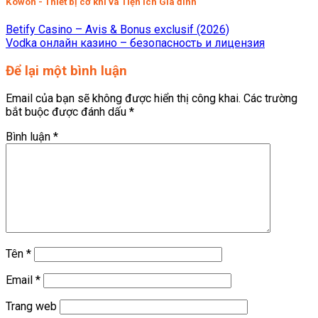
Kowon - Thiết bị cơ khí và Tiện ích Gia đình
Betify Casino – Avis & Bonus exclusif (2026)
Vodka онлайн казино – безопасность и лицензия
Để lại một bình luận
Email của bạn sẽ không được hiển thị công khai.
Các trường
bắt buộc được đánh dấu
*
Bình luận
*
Tên
*
Email
*
Trang web