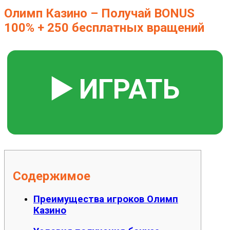
Олимп Казино – Получай BONUS
100% + 250 бесплатных вращений
▶️ ИГРАТЬ
Содержимое
Преимущества игроков Олимп
Казино