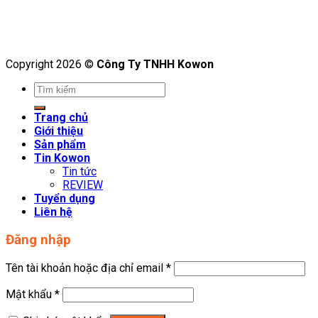
Copyright 2026 ©
Công Ty TNHH Kowon
Tìm
kiếm:
Trang chủ
Giới thiệu
Sản phẩm
Tin Kowon
Tin tức
REVIEW
Tuyển dụng
Liên hệ
Đăng nhập
Tên tài khoản hoặc địa chỉ email
*
Mật khẩu
*