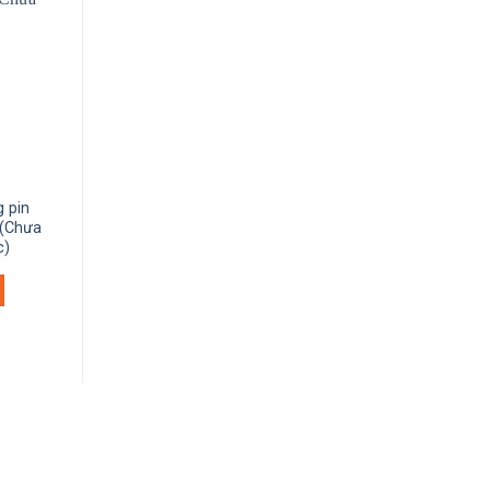
MÁY HÚT BỤI
MÁY HÚT BỤI
 pin
Máy hút bụi Makita
Máy hút bụi dùng 
 (Chưa
CL107FDSYW
Black&Decker WD72
c)
B1
MUA NGAY
MUA NGAY