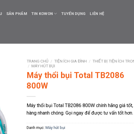
ỆU
SẢN PHẨM
TIN KOWON
TUYỂN DỤNG
LIÊN HỆ
TRANG CHỦ
/
TIỆN ÍCH GIA ĐÌNH
/
THIẾT BỊ TIỆN ÍCH TR
/
MÁY HÚT BỤI
Máy thổi bụi Total TB2086
800W
Máy thổi bụi Total TB2086 800W chính hãng giá tốt,
hàng nhanh chóng. Gọi ngay để được tư vấn tốt hơn.
Danh mục:
Máy hút bụi