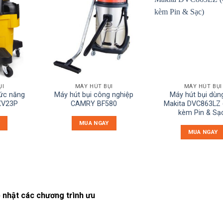
ỤI
MÁY HÚT BỤI
MÁY HÚT BỤI
hức năng
Máy hút bụi công nghiệp
Máy hút bụi dùng
XV23P
CAMRY BF580
Makita DVC863LZ
kèm Pin & Sạ
MUA NGAY
MUA NGAY
 nhật các chương trình ưu