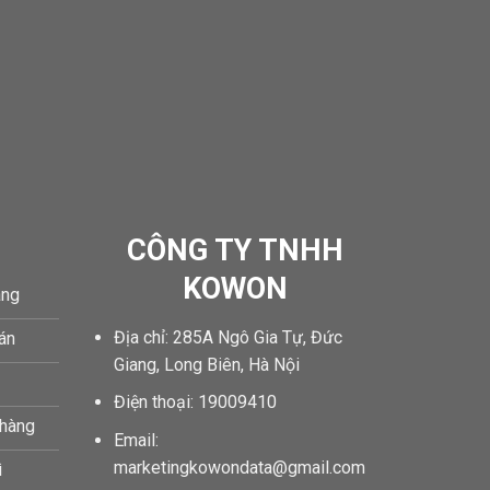
CÔNG TY TNHH
KOWON
àng
Địa chỉ: 285A Ngô Gia Tự, Đức
oán
Giang, Long Biên, Hà Nội
Điện thoại: 19009410
 hàng
Email:
marketingkowondata@gmail.com
ì