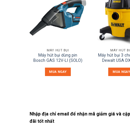
MÁY HÚT BỤI
MÁY HÚT B
Máy hút bụi dùng pin
Máy hút bụi 3 c
Bosch GAS 12V-LI (SOLO)
Dewalt USA D
MUA NGAY
MUA NGAY
Nhập địa chỉ email để nhận mã giảm giá và cập
đãi tốt nhất