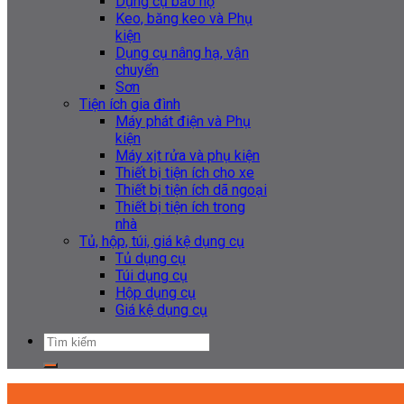
Dụng cụ bảo hộ
Keo, băng keo và Phụ
kiện
Dụng cụ nâng hạ, vận
chuyển
Sơn
Tiện ích gia đình
Máy phát điện và Phụ
kiện
Máy xịt rửa và phụ kiện
Thiết bị tiện ích cho xe
Thiết bị tiện ích dã ngoại
Thiết bị tiện ích trong
nhà
Tủ, hộp, túi, giá kệ dụng cụ
Tủ dụng cụ
Túi dụng cụ
Hộp dụng cụ
Giá kệ dụng cụ
Tìm
kiếm: