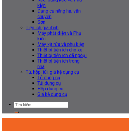
kiện
Dụng cụ nâng hạ, vận
chuyển
Sơn
Tiện ích gia đình
Máy phát điện và Phụ
kiện
Máy xịt rửa và phụ kiện
Thiết bị tiện ích cho xe
Thiết bị tiện ích dã ngoại
Thiết bị tiện ích trong
nhà
Tủ, hộp, túi, giá kệ dụng cụ
Tủ dụng cụ
Túi dụng cụ
Hộp dụng cụ
Giá kệ dụng cụ
Tìm
kiếm: