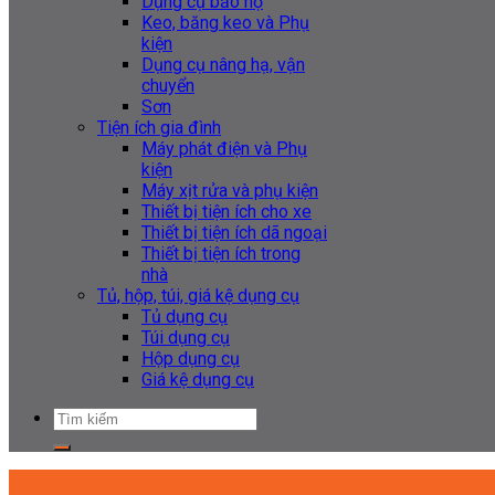
Dụng cụ bảo hộ
Keo, băng keo và Phụ
kiện
Dụng cụ nâng hạ, vận
chuyển
Sơn
Tiện ích gia đình
Máy phát điện và Phụ
kiện
Máy xịt rửa và phụ kiện
Thiết bị tiện ích cho xe
Thiết bị tiện ích dã ngoại
Thiết bị tiện ích trong
nhà
Tủ, hộp, túi, giá kệ dụng cụ
Tủ dụng cụ
Túi dụng cụ
Hộp dụng cụ
Giá kệ dụng cụ
Tìm
kiếm: