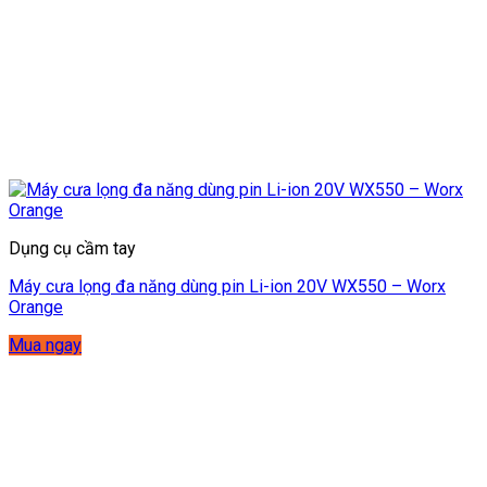
Dụng cụ cầm tay
Máy cưa lọng đa năng dùng pin Li-ion 20V WX550 – Worx
Orange
Mua ngay