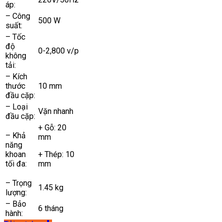
áp:
– Công
500 W
suất:
– Tốc
độ
0-2,800 v/p
không
tải:
– Kích
thước
10 mm
đầu cặp:
– Loại
Vặn nhanh
đầu cặp:
+ Gỗ: 20
– Khả
mm
năng
khoan
+ Thép: 10
tối đa:
mm
– Trọng
1.45 kg
lượng:
– Bảo
6 tháng
hành: