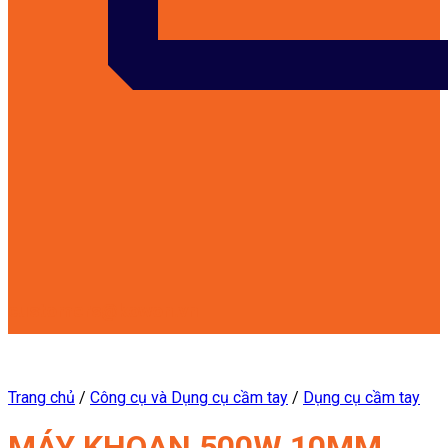
customers@kowon.vn
Trang chủ
/
Công cụ và Dụng cụ cầm tay
/
Dụng cụ cầm tay
MÁY KHOAN 500W 10MM