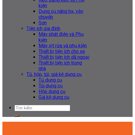
kiện
Dụng cụ nâng hạ, vận
chuyển
Sơn
Tiện ích gia đình
Máy phát điện và Phụ
kiện
Máy xịt rửa và phụ kiện
Thiết bị tiện ích cho xe
Thiết bị tiện ích dã ngoại
Thiết bị tiện ích trong
nhà
Tủ, hộp, túi, giá kệ dụng cụ
Tủ dụng cụ
Túi dụng cụ
Hộp dụng cụ
Giá kệ dụng cụ
Tìm
kiếm: