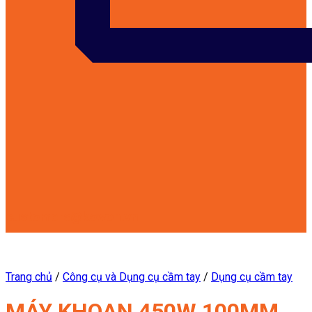
customers@kowon.vn
Trang chủ
/
Công cụ và Dụng cụ cầm tay
/
Dụng cụ cầm tay
MÁY KHOAN 450W 100MM