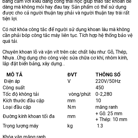
báng cầm với kiểu dáng công thái học giúp thao tác khoan dễ
dàng mà không mỏi hay đau tay. Sản phẩm có thể sử dụng
được cho cả người thuận tay phải và người thuận tay trái rất
tiện lợi.
Có nút khóa công tắc để người sử dụng khoan lâu mà không
cần phải bóp công tắc máy liên tục. Tích hợp hệ thống bảo vệ
quá tải.
Chuyên khoan lỗ và vặn vít trên các chất liệu như: Gỗ, Thép,
Nhựa…Ứng dụng cho công việc sửa chữa cơ khí, nhôm kính,
lắp đặt biển bảng, xây dựng…
MÔ TẢ
ĐVT
THÔNG SỐ
Điện áp
V
220V/50Hz
Công suất
450
Tốc độ không tải
vòng/phút
0-2,280
Kích thước đầu cặp
mm
10
Loại đầu cặp
N.m
măng ranh
+ Gỗ: 25 mm
Đường kính khoan tối đa
mm
+ Thép: 10 mm
Trọng lượng máy
kg
1.3
Khóa vặn măng ranh