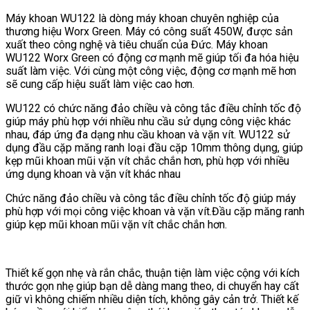
Máy khoan WU122 là dòng máy khoan chuyên nghiệp của
thương hiệu Worx Green. Máy có công suất 450W, được sản
xuất theo công nghệ và tiêu chuẩn của Đức. Máy khoan
WU122 Worx Green có động cơ mạnh mẽ giúp tối đa hóa hiệu
suất làm việc. Với cùng một công việc, động cơ mạnh mẽ hơn
sẽ cung cấp hiệu suất làm việc cao hơn.
WU122 có chức năng đảo chiều và công tắc điều chỉnh tốc độ
giúp máy phù hợp với nhiều nhu cầu sử dụng công việc khác
nhau, đáp ứng đa dạng nhu cầu khoan và vặn vít. WU122 sử
dụng đầu cặp măng ranh loại đầu cặp 10mm thông dụng, giúp
kẹp mũi khoan mũi vặn vít chắc chắn hơn, phù hợp với nhiều
ứng dụng khoan và vặn vít khác nhau
Chức năng đảo chiều và công tắc điều chỉnh tốc độ giúp máy
phù hợp với mọi công việc khoan và vặn vít.Đầu cặp măng ranh
giúp kẹp mũi khoan mũi vặn vít chắc chắn hơn.
Thiết kế gọn nhẹ và rắn chắc, thuận tiện làm việc cộng với kích
thước gọn nhẹ giúp bạn dễ dàng mang theo, di chuyển hay cất
giữ vì không chiếm nhiều diện tích, không gây cản trở. Thiết kế