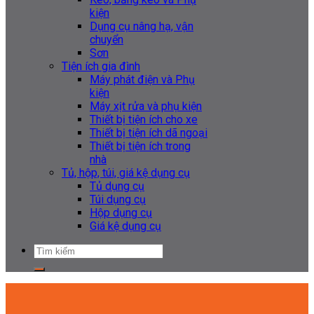
kiện
Dụng cụ nâng hạ, vận
chuyển
Sơn
Tiện ích gia đình
Máy phát điện và Phụ
kiện
Máy xịt rửa và phụ kiện
Thiết bị tiện ích cho xe
Thiết bị tiện ích dã ngoại
Thiết bị tiện ích trong
nhà
Tủ, hộp, túi, giá kệ dụng cụ
Tủ dụng cụ
Túi dụng cụ
Hộp dụng cụ
Giá kệ dụng cụ
Tìm
kiếm: