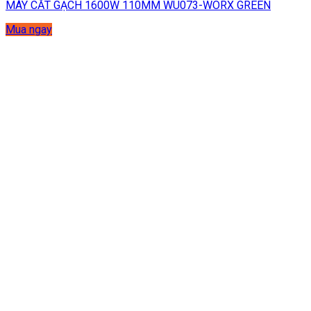
MÁY CẮT GẠCH 1600W 110MM WU073-WORX GREEN
Mua ngay