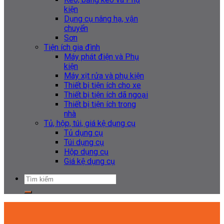
kiện
Dụng cụ nâng hạ, vận
chuyển
Sơn
Tiện ích gia đình
Máy phát điện và Phụ
kiện
Máy xịt rửa và phụ kiện
Thiết bị tiện ích cho xe
Thiết bị tiện ích dã ngoại
Thiết bị tiện ích trong
nhà
Tủ, hộp, túi, giá kệ dụng cụ
Tủ dụng cụ
Túi dụng cụ
Hộp dụng cụ
Giá kệ dụng cụ
Tìm
kiếm: