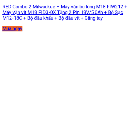
RED Combo 2 Milwaukee – Máy vặn bu lông M18 FIW212 +
Máy vặn vít M18 FID3-0X Tặng 2 Pin 18V/5.0Ah + Bộ Sạc
M12-18C + Bộ đầu khẩu + Bộ đầu vít + Găng tay
Mua ngay