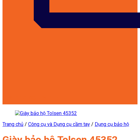
customers@kowon.vn
Trang chủ
/
Công cụ và Dụng cụ cầm tay
/
Dụng cụ bảo hộ
Giày bảo hộ Tolsen 45352