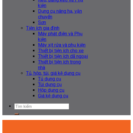
kiện
Dụng cụ nâng hạ, vận
chuyển
Sơn
Tiện ích gia đình
Máy phát điện và Phụ
kiện
Máy xịt rửa và phụ kiện
Thiết bị tiện ích cho xe
Thiết bị tiện ích dã ngoại
Thiết bị tiện ích trong
nhà
Tủ, hộp, túi, giá kệ dụng cụ
Tủ dụng cụ
Túi dụng cụ
Hộp dụng cụ
Giá kệ dụng cụ
Tìm
kiếm: