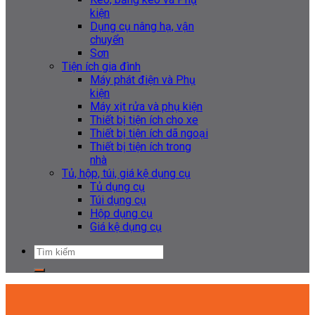
kiện
Dụng cụ nâng hạ, vận
chuyển
Sơn
Tiện ích gia đình
Máy phát điện và Phụ
kiện
Máy xịt rửa và phụ kiện
Thiết bị tiện ích cho xe
Thiết bị tiện ích dã ngoại
Thiết bị tiện ích trong
nhà
Tủ, hộp, túi, giá kệ dụng cụ
Tủ dụng cụ
Túi dụng cụ
Hộp dụng cụ
Giá kệ dụng cụ
Tìm
kiếm: