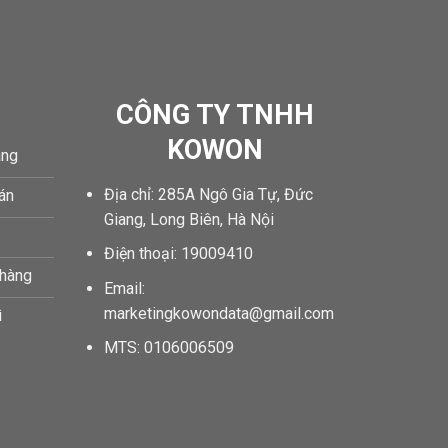
CÔNG TY TNHH
KOWON
àng
Địa chỉ: 285A Ngô Gia Tự, Đức
oán
Giang, Long Biên, Hà Nội
Điện thoại: 19009410
 hàng
Email:
marketingkowondata@gmail.com
ì
MTS:
0106006509