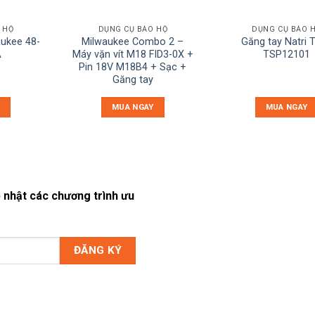
 HỘ
DỤNG CỤ BẢO HỘ
DỤNG CỤ BẢO 
aukee 48-
Milwaukee Combo 2 –
Găng tay Natri T
A
Máy vặn vít M18 FID3-0X +
TSP12101
Pin 18V M18B4 + Sạc +
Găng tay
MUA NGAY
MUA NGAY
 nhật các chương trình ưu