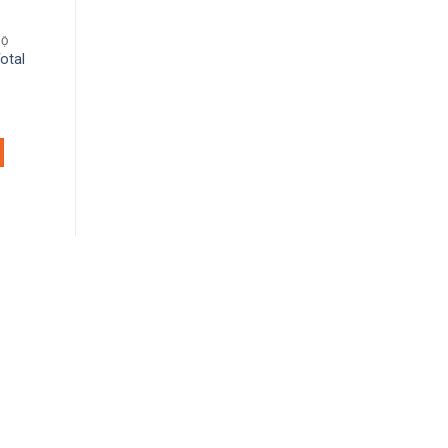
HỘ
DỤNG CỤ BẢO HỘ
DỤNG CỤ BẢO HỘ
otal
Kính bảo hộ Milwaukee 48-
Găng tay chống lạnh
73-2040A
347
MUA NGAY
MUA NGAY