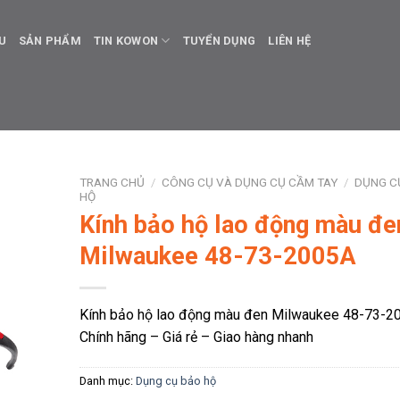
ỆU
SẢN PHẨM
TIN KOWON
TUYỂN DỤNG
LIÊN HỆ
TRANG CHỦ
/
CÔNG CỤ VÀ DỤNG CỤ CẦM TAY
/
DỤNG C
HỘ
Kính bảo hộ lao động màu đe
Milwaukee 48-73-2005A
Kính bảo hộ lao động màu đen Milwaukee 48-73-2
Chính hãng – Giá rẻ – Giao hàng nhanh
Danh mục:
Dụng cụ bảo hộ