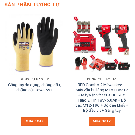
SẢN PHẨM TƯƠNG TỰ
DỤNG CỤ BẢO HỘ
DỤNG CỤ BẢO HỘ
Găng tay đa dụng, chống dầu,
RED Combo 2 Milwaukee –
chống cắt Towa 591
Máy vặn bu lông M18 FIW212
+ Máy vặn vít M18 FID3-0X
Tặng 2 Pin 18V/5.0Ah + Bộ
Sạc M12-18C + Bộ đầu khẩu +
Bộ đầu vít + Găng tay
MUA NGAY
MUA NGAY