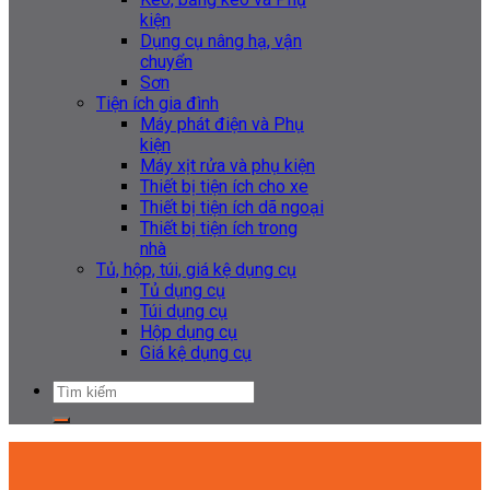
kiện
Dụng cụ nâng hạ, vận
chuyển
Sơn
Tiện ích gia đình
Máy phát điện và Phụ
kiện
Máy xịt rửa và phụ kiện
Thiết bị tiện ích cho xe
Thiết bị tiện ích dã ngoại
Thiết bị tiện ích trong
nhà
Tủ, hộp, túi, giá kệ dụng cụ
Tủ dụng cụ
Túi dụng cụ
Hộp dụng cụ
Giá kệ dụng cụ
Tìm
kiếm: