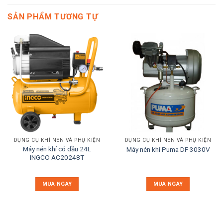
SẢN PHẨM TƯƠNG TỰ
DỤNG CỤ KHÍ NÉN VÀ PHỤ KIỆN
DỤNG CỤ KHÍ NÉN VÀ PHỤ KIỆN
Máy nén khí có dầu 24L
Máy nén khí Puma DF 3030V
INGCO AC20248T
MUA NGAY
MUA NGAY